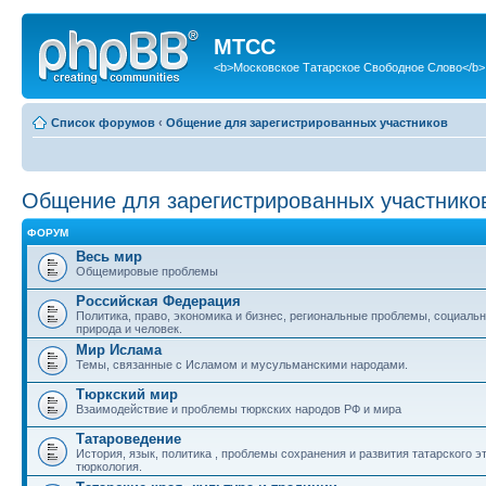
МТСС
<b>Московское Татарское Свободное Слово</b>
Список форумов
‹
Общение для зарегистрированных участников
Общение для зарегистрированных участнико
ФОРУМ
Весь мир
Общемировые проблемы
Российская Федерация
Политика, право, экономика и бизнес, региональные проблемы, социаль
природа и человек.
Мир Ислама
Темы, связанные с Исламом и мусульманскими народами.
Тюркский мир
Взаимодействие и проблемы тюркских народов РФ и мира
Татароведение
История, язык, политика , проблемы сохранения и развития татарского э
тюркология.