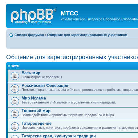
МТСС
<b>Московское Татарское Свободное Слово</b>
Список форумов
‹
Общение для зарегистрированных участников
Общение для зарегистрированных участнико
ФОРУМ
Весь мир
Общемировые проблемы
Российская Федерация
Политика, право, экономика и бизнес, региональные проблемы, социальн
Мир Ислама
Темы, связанные с Исламом и мусульманскими народами.
Тюркский мир
Взаимодействие и проблемы тюркских народов РФ и мира
Татароведение
История, язык, политика , проблемы сохранения и развития татарского э
Татарские края, культура и традиции