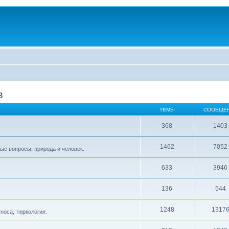
в
ТЕМЫ
СООБЩЕ
368
1403
1462
7052
ые вопросы, природа и человек.
633
3946
136
544
1248
1317
тноса, тюркология.