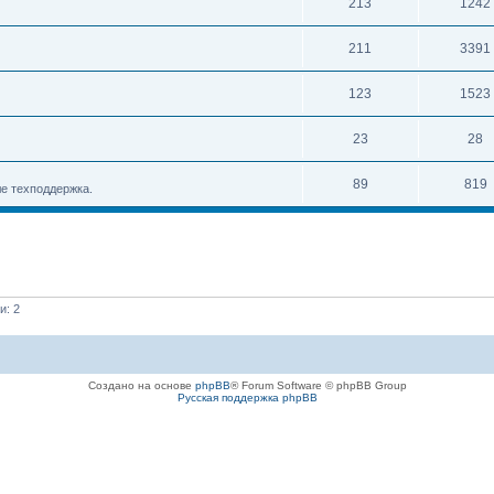
213
1242
211
3391
123
1523
23
28
89
819
е техподдержка.
и: 2
Создано на основе
phpBB
® Forum Software © phpBB Group
Русская поддержка phpBB