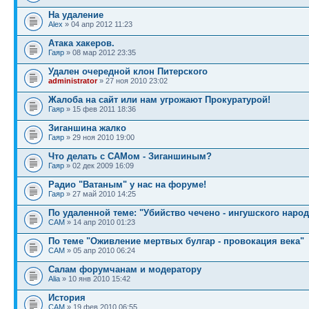
На удаление
Alex
» 04 апр 2012 11:23
Атака хакеров.
Гаяр
» 08 мар 2012 23:35
Удален очередной клон Питерского
administrator
» 27 ноя 2010 23:02
Жалоба на сайт или нам угрожают Прокуратурой!
Гаяр
» 15 фев 2011 18:36
Зиганшина жалко
Гаяр
» 29 ноя 2010 19:00
Что делать с САМом - Зиганшиным?
Гаяр
» 02 дек 2009 16:09
Радио "Ватаным" у нас на форуме!
Гаяр
» 27 май 2010 14:25
По удаленной теме: "Убийство чечено - ингушского народ
САМ
» 14 апр 2010 01:23
По теме "Оживление мертвых булгар - провокация века"
САМ
» 05 апр 2010 06:24
Салам форумчанам и модератору
Alia
» 10 янв 2010 15:42
История
САМ
» 19 фев 2010 06:55