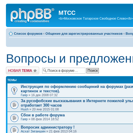
МТСС
<b>Московское Татарское Свободное Слово</b>
Список форумов
‹
Общение для зарегистрированных участников
‹
Воп
Вопросы и предложен
Новая тема
ТЕМЫ
Инструкция по оформлению сообщений на форумах (ра
картинок и текстов).
Гаяр
» 16 дек 2008 07:32
За русофобские высказывания в Интернете пожилой уль
отработает 300 часов
Hush
» 20 янв 2015 01:08
Сбои в работе форума
Гаяр
» 08 фев 2014 18:52
Вопросик администратору !
Асхат Зиганшин
» 21 фев 2013 04:16