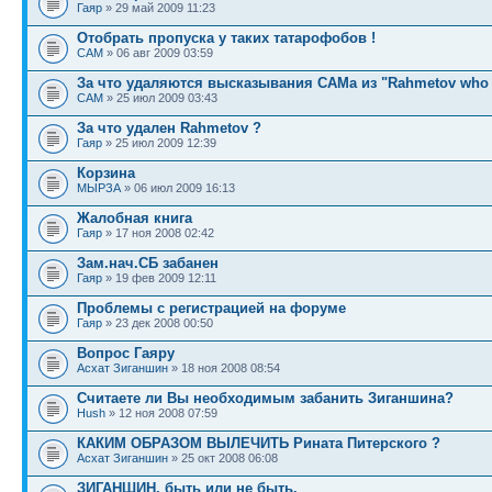
Гаяр
» 29 май 2009 11:23
Отобрать пропуска у таких татарофобов !
САМ
» 06 авг 2009 03:59
За что удаляются высказывания САМа из "Rahmetov who 
САМ
» 25 июл 2009 03:43
За что удален Rahmetov ?
Гаяр
» 25 июл 2009 12:39
Корзина
МЫРЗА
» 06 июл 2009 16:13
Жалобная книга
Гаяр
» 17 ноя 2008 02:42
Зам.нач.СБ забанен
Гаяр
» 19 фев 2009 12:11
Проблемы с регистрацией на форуме
Гаяр
» 23 дек 2008 00:50
Вопрос Гаяру
Асхат Зиганшин
» 18 ноя 2008 08:54
Считаете ли Вы необходимым забанить Зиганшина?
Hush
» 12 ноя 2008 07:59
КАКИМ ОБРАЗОМ ВЫЛЕЧИТЬ Рината Питерского ?
Асхат Зиганшин
» 25 окт 2008 06:08
ЗИГАНШИН, быть или не быть.