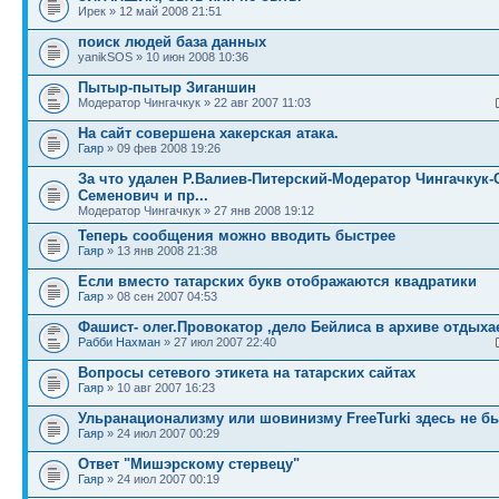
Ирек » 12 май 2008 21:51
поиск людей база данных
yanikSOS » 10 июн 2008 10:36
Пытыр-пытыр Зиганшин
Модератор Чингачкук » 22 авг 2007 11:03
На сайт совершена хакерская атака.
Гаяр
» 09 фев 2008 19:26
За что удален Р.Валиев-Питерский-Модератор Чингачкук
Семенович и пр...
Модератор Чингачкук » 27 янв 2008 19:12
Теперь сообщения можно вводить быстрее
Гаяр
» 13 янв 2008 21:38
Если вместо татарских букв отображаются квадратики
Гаяр
» 08 сен 2007 04:53
Фашист- олег.Провокатор ,дело Бейлиса в архиве отдыхае
Рабби Нахман
» 27 июл 2007 22:40
Вопросы сетевого этикета на татарских сайтах
Гаяр
» 10 авг 2007 16:23
Ульранационализму или шовинизму FreeTurki здесь не бы
Гаяр
» 24 июл 2007 00:29
Ответ "Мишэрскому стервецу"
Гаяр
» 24 июл 2007 00:19