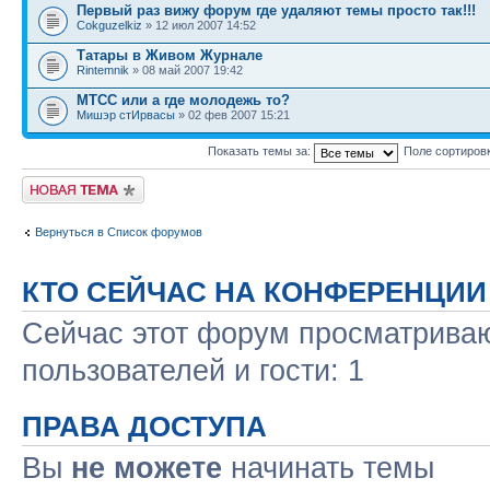
Первый раз вижу форум где удаляют темы просто так!!!
Cokguzelkiz
» 12 июл 2007 14:52
Татары в Живом Журнале
Rintemnik
» 08 май 2007 19:42
МТСС или а где молодежь то?
Мишэр стИрвасы
» 02 фев 2007 15:21
Показать темы за:
Поле сортиров
Новая тема
Вернуться в Список форумов
КТО СЕЙЧАС НА КОНФЕРЕНЦИИ
Сейчас этот форум просматриваю
пользователей и гости: 1
ПРАВА ДОСТУПА
Вы
не можете
начинать темы