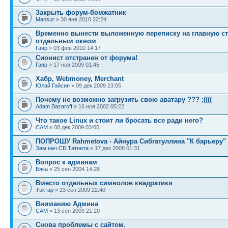
Закрыть форум-бомжатник
Mansur
» 30 янв 2010 22:24
Временно вынести выложенную переписку на главную ст
отдельным окном
Гаяр
» 03 фев 2010 14:17
Сионист отстранен от форума!
Гаяр
» 17 ноя 2009 01:45
Хабр, Webmoney, Merchant
Юлай Гайсин
» 09 дек 2009 23:05
Почему не возможно загрузить свою аватару ??? ;((((
Adam Bazaroff
» 16 ноя 2002 05:22
Что такое Linux и стоит ли бросать все ради него?
САМ
» 08 дек 2009 03:05
ПОПРОШУ Rahmetova - Айнура Сибгатуллина "К барьеру"
Зам нач СБ Татнета
» 17 дек 2008 01:31
Вопрос к админам
Бяка
» 25 сен 2004 14:28
Вместо отдельных символов квадратики
Тuктар
» 23 сен 2009 22:40
Вниманию Админа
САМ
» 13 сен 2009 21:20
Снова проблемы с сайтом.