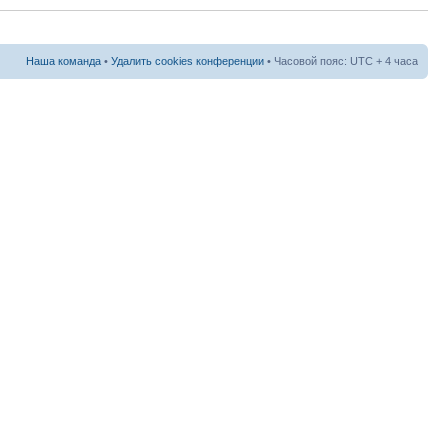
Наша команда
•
Удалить cookies конференции
• Часовой пояс: UTC + 4 часа